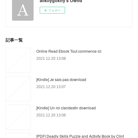
alikilygokny's Ownd
フォロー
記事一覧
Online Read Ebook Tout commence ici
2021.12.20 13:08
[Kindle] Je sais pas download
2021.12.20 13:07
[Kindle] Un roi clandestin download
2021.12.20 13:06
[PDF] Deadly Skills Puzzle and Activity Book by Clint