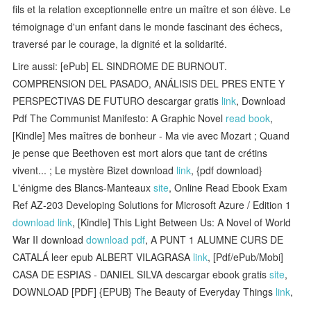
fils et la relation exceptionnelle entre un maître et son élève. Le
témoignage d'un enfant dans le monde fascinant des échecs,
traversé par le courage, la dignité et la solidarité.
Lire aussi: [ePub] EL SINDROME DE BURNOUT.
COMPRENSION DEL PASADO, ANÁLISIS DEL PRES ENTE Y
PERSPECTIVAS DE FUTURO descargar gratis
link
, Download
Pdf The Communist Manifesto: A Graphic Novel
read book
,
[Kindle] Mes maîtres de bonheur - Ma vie avec Mozart ; Quand
je pense que Beethoven est mort alors que tant de crétins
vivent... ; Le mystère Bizet download
link
, {pdf download}
L'énigme des Blancs-Manteaux
site
, Online Read Ebook Exam
Ref AZ-203 Developing Solutions for Microsoft Azure / Edition 1
download link
, [Kindle] This Light Between Us: A Novel of World
War II download
download pdf
, A PUNT 1 ALUMNE CURS DE
CATALÁ leer epub ALBERT VILAGRASA
link
, [Pdf/ePub/Mobi]
CASA DE ESPIAS - DANIEL SILVA descargar ebook gratis
site
,
DOWNLOAD [PDF] {EPUB} The Beauty of Everyday Things
link
,